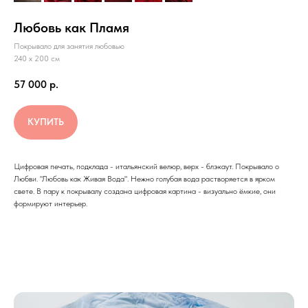
Любовь как Пламя
Покрывало для занятия любовью
240 х 200 см
57 000
р.
КУПИТЬ
Цифровая печать, подклада - итальянский велюр, верх - блэкаут. Покрывало о
Любви. "Любовь как Живая Вода". Нежно голубая вода растворяется в ярком
свете. В пару к покрывалу создана цифровая картина - визуально ёмкие, они
формируют интерьер.