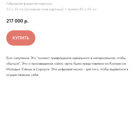
Гибридная фиджитал картина
53 х 35 см (основное поле картины), с лучами 82 х 65 см
217 000
р.
КУПИТЬ
Био-излучение Эго "момент превращения идеального в материальное, чтобы
сбыться". Это и произведение сайнс-арта: была представлена на Конгрессе
Молодых Учёных в Сириусе. Эта цифровая икона - для того, чтобы вырваться в
осуществление себя.