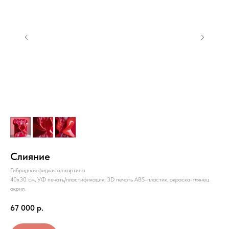
Слияние
Гибридная фиджитал картина
40х30 см, УФ печать/пластификация, 3D печать ABS-пластик, окраска-глянец
акрил.
67 000
р.