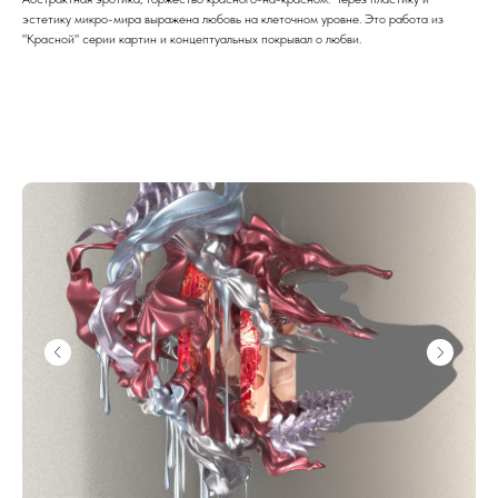
эстетику микро-мира выражена любовь на клеточном уровне. Это работа из
"Красной" серии картин и концептуальных покрывал о любви.