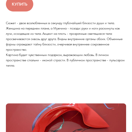
КУПИТЬ
Сюжет - двое возлюбленных в секунду глубочайшей близости души и тела.
Женщина на переднем плане, а Мужчина - позади: руки и ноги раскинуты как
лучи, исходящие из тела. Акцент на плоть - прозрачные светящиеся тела
просвечиваются сквозь друг друга. Видны внутренние органы обоих. Объемные
формы ограждают тайну близости, очерчивая внутреннее сокровенное
пространство.
Картина будет чувственным подарком, выражающим любовь. В личном
пространстве спальни - иконой страсти. В публичном пространстве - пульсаром
тепла.