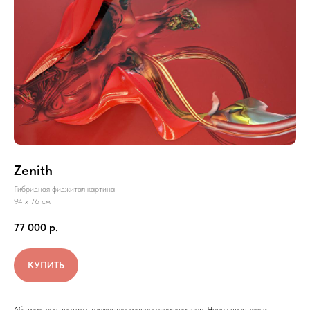
Zenith
Гибридная фиджитал картина
94 х 76 см
77 000
р.
КУПИТЬ
Абстрактная эротика, торжество красного-на-красном. Через пластику и