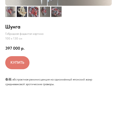
Шунга
Гибридная фиджитал картина
100 х 130 см
397 000
р.
КУПИТЬ
春画 абстрактная реминисценция на одноимённый японский жанр
средневековой эротические гравюры.